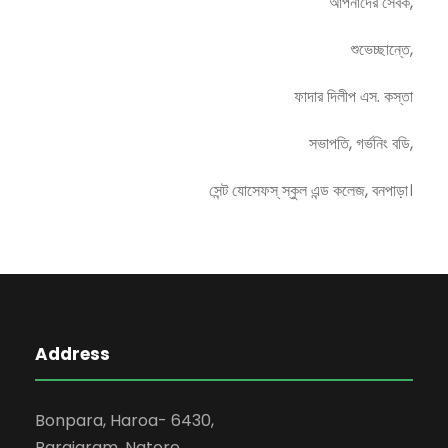
আপনাদের সেবক,
শুভেচ্ছান্তে,
ফাদার দিলীপ এস. কস্তা
সভাপতি, গর্ভনিং বডি,
সেন্ট যোসেফস্ স্কুল এন্ড কলেজ, বনপাড়া।
Address
Bonpara, Haroa- 6430,
Baraigram, Natore.