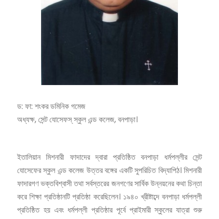
ড: ফা: শংকর ডমিনিক গমেজ
অধ্যক্ষ, সেন্ট যোসেফস্ স্কুল এন্ড কলেজ, বনপাড়া।
ইতালিয়ান মিশনারী ফাদাদের দ্বারা প্রতিষ্ঠিত বনপাড়া ধর্মপল্লীর সেন্ট
যোসেফের স্কুল এন্ড কলেজ উত্তর বঙ্গের একটি সুপরিচিত বিদ্যাপিঠ। মিশনারী
ফাদারগণ ভক্তবিশ্বাসী তথা সর্বস্তরের জনগণের সার্বিক উন্নয়নের কথা চিন্তা
করে শিক্ষা প্রতিষ্ঠানটি প্রতিষ্ঠা করেছিলেন। ১৯৪০ খ্রীষ্টাব্দে বনপাড়া ধর্মপল্লী
প্রতিষ্ঠিত হয় এবং ধর্মপল্লী প্রতিষ্ঠার পূর্বে প্রাইমারী স্কুলের যাত্রা শুরু