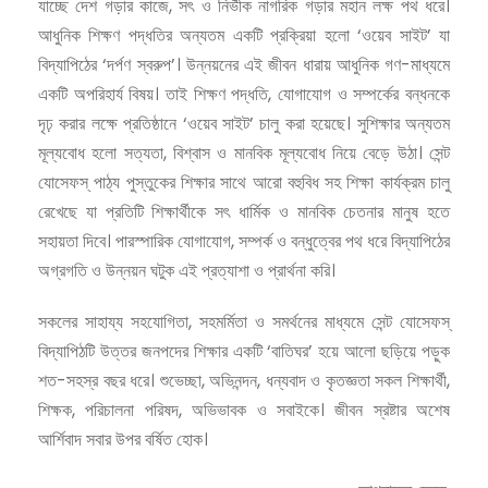
যাচ্ছে দেশ গড়ার কাজে, সৎ ও নির্ভীক নাগরিক গড়ার মহান লক্ষ পথ ধরে।
আধুনিক শিক্ষণ পদ্ধতির অন্যতম একটি প্রক্রিয়া হলো ‘ওয়েব সাইট’ যা
বিদ্যাপিঠের ‘দর্পণ স্বরুপ’। উন্নয়নের এই জীবন ধারায় আধুনিক গণ-মাধ্যমে
একটি অপরিহার্য বিষয়। তাই শিক্ষণ পদ্ধতি, যোগাযোগ ও সম্পর্কের বন্ধনকে
দৃঢ় করার লক্ষে প্রতিষ্ঠানে ‘ওয়েব সাইট’ চালু করা হয়েছে। সুশিক্ষার অন্যতম
মূল্যবোধ হলো সত্যতা, বিশ্বাস ও মানবিক মূল্যবোধ নিয়ে বেড়ে উঠা। সেন্ট
যোসেফস্ পাঠ্য পুস্তুকের শিক্ষার সাথে আরো বহুবিধ সহ শিক্ষা কার্যক্রম চালু
রেখেছে যা প্রতিটি শিক্ষার্থীকে সৎ ধার্মিক ও মানবিক চেতনার মানুষ হতে
সহায়তা দিবে। পারস্পারিক যোগাযোগ, সম্পর্ক ও বন্ধুত্বের পথ ধরে বিদ্যাপিঠের
অগ্রগতি ও উন্নয়ন ঘটুক এই প্রত্যাশা ও প্রার্থনা করি।
সকলের সাহায্য সহযোগিতা, সহমর্মিতা ও সমর্থনের মাধ্যমে সেন্ট যোসেফস্
বিদ্যাপিঠটি উত্তর জনপদের শিক্ষার একটি ‘বাতিঘর’ হয়ে আলো ছড়িয়ে পড়ুক
শত-সহস্র বছর ধরে। শুভেচ্ছা, অভিনন্দন, ধন্যবাদ ও কৃতজ্ঞতা সকল শিক্ষার্থী,
শিক্ষক, পরিচালনা পরিষদ, অভিভাবক ও সবাইকে। জীবন স্রষ্টার অশেষ
আর্শিবাদ সবার উপর বর্ষিত হোক।