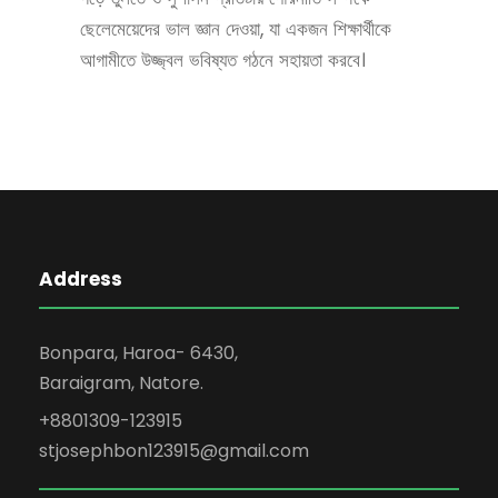
ছেলেমেয়েদের ভাল জ্ঞান দেওয়া, যা একজন শিক্ষার্থীকে
আগামীতে উজ্জ্বল ভবিষ্যত গঠনে সহায়তা করবে।
Address
Bonpara, Haroa- 6430,
Baraigram, Natore.
+8801309-123915
stjosephbon123915@gmail.com