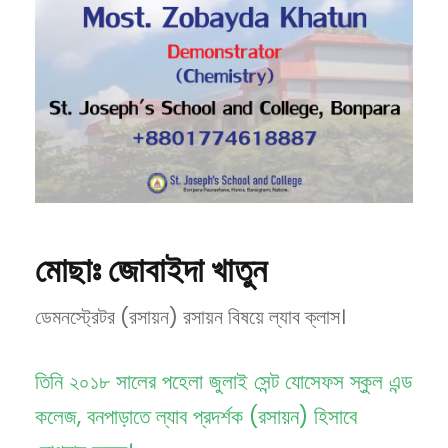
মোছাঃ জোবাইদা খাতুন
ডেমনস্ট্রেটর (রসায়ন) রসায়ন বিষয়ে ল্যাব ক্লাস।
তিনি ২০১৮ সালের পহেলা জুলাই সেন্ট যোসেফস স্কুল এন্ড
কলেজ, বনপাড়াতে ল্যাব প্রদর্শক (রসায়ন) হিসাবে